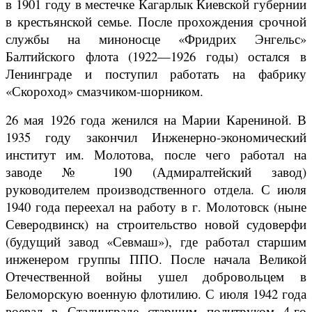
в 1901 году в местечке Кагарлык Киевской губернии
в крестьянской семье. После прохождения срочной
службы на миноносце «Фридрих Энгельс»
Балтийского флота (1922—1926 годы) остался в
Ленинграде и поступил работать на фабрику
«Скороход» смазчиком-шорником.
26 мая 1926 года женился на Марии Карениной. В
1935 году закончил Инженерно-экономический
институт им. Молотова, после чего работал на
заводе № 190 (Адмиралтейский завод)
руководителем производственного отдела. С июля
1940 года переехал на работу в г. Молотовск (ныне
Северодвинск) на строительство новой судоверфи
(будущий завод «Севмаш»), где работал старшим
инженером группы ППО. После начала Великой
Отечественной войны ушел добровольцем в
Беломорскую военную флотилию. С июля 1942 года
воевал в Сталинграде старшим политруком 4-го