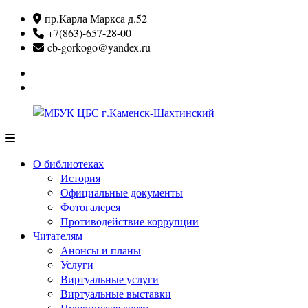
Перейти
пр.Карла Маркса д.52
к
+7(863)-657-28-00
содержимому
cb-gorkogo@yandex.ru
Вконтакте
Одноклассники
МБУК
ЦБС
О библиотеках
г.Каменск-
История
Шахтинский
Официальные документы
Фотогалерея
Противодействие коррупции
Читателям
Анонсы и планы
Услуги
Виртуальные услуги
Виртуальные выставки
Пушкинская карта