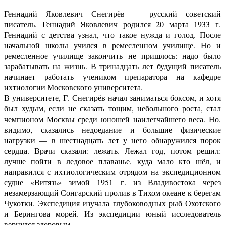
Геннадий Яковлевич Снегирёв — русский советский
писатель. Геннадий Яковлевич родился 20 марта 1933 г.
Геннадий с детства узнал, что такое нужда и голод. После
начальной школы учился в ремесленном училище. Но и
ремесленное училище закончить не пришлось: надо было
зарабатывать на жизнь. В тринадцать лет будущий писатель
начинает работать учеником препаратора на кафедре
ихтиологии Московского университета.
В университете, Г. Снегирёв начал заниматься боксом, и хотя
был худым, если не сказать тощим, небольшого роста, стал
чемпионом Москвы среди юношей наилегчайшего веса. Но,
видимо, сказались недоедание и большие физические
нагрузки — в шестнадцать лет у него обнаружился порок
сердца. Врачи сказали: лежать. Лежал год, потом решил:
лучше пойти в ледовое плаванье, куда мало кто шёл, и
направился с ихтиологическим отрядом на экспедиционном
судне «Витязь» зимой 1951 г. из Владивостока через
незамерзающий Сонгарский пролив в Тихом океане к берегам
Чукотки. Экспедиция изучала глубоководных рыб Охотского
и Берингова морей. Из экспедиции юный исследователь
вернулся здоровым.