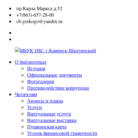
Перейти
пр.Карла Маркса д.52
к
+7(863)-657-28-00
содержимому
cb-gorkogo@yandex.ru
Вконтакте
Одноклассники
О библиотеках
МБУК
История
ЦБС
Официальные документы
г.Каменск-
Фотогалерея
Шахтинский
Противодействие коррупции
Читателям
Анонсы и планы
Услуги
Виртуальные услуги
Виртуальные выставки
Пушкинская карта
Уголок финансовой грамотности