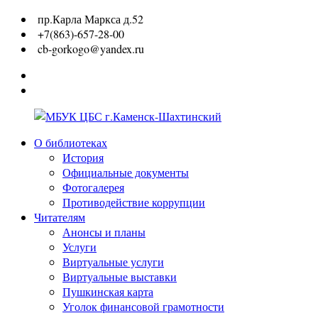
Перейти
пр.Карла Маркса д.52
к
+7(863)-657-28-00
содержимому
cb-gorkogo@yandex.ru
Вконтакте
Одноклассники
О библиотеках
МБУК
История
ЦБС
Официальные документы
г.Каменск-
Фотогалерея
Шахтинский
Противодействие коррупции
Читателям
Анонсы и планы
Услуги
Виртуальные услуги
Виртуальные выставки
Пушкинская карта
Уголок финансовой грамотности