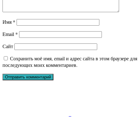
Имя
*
Email
*
Сайт
Сохранить моё имя, email и адрес сайта в этом браузере для
последующих моих комментариев.
Подписывайтесь:
347810, г.Каменск-Шахтинский, пр.Карла Маркса
д.52
Телефон:+7 (86365) 7-28-00