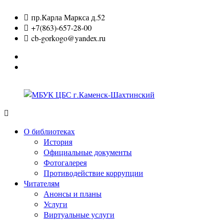
Перейти
пр.Карла Маркса д.52
к
+7(863)-657-28-00
содержимому
cb-gorkogo@yandex.ru
Вконтакте
Одноклассники
МБУК
ЦБС
О библиотеках
г.Каменск-
История
Шахтинский
Официальные документы
Фотогалерея
Противодействие коррупции
Читателям
Анонсы и планы
Услуги
Виртуальные услуги