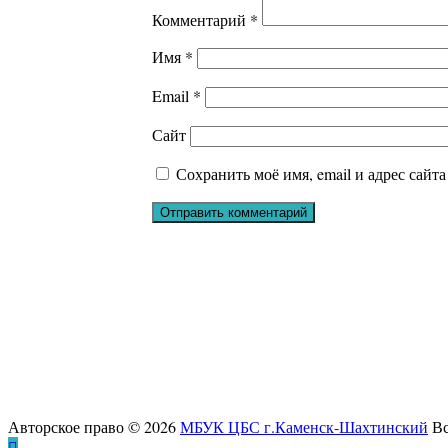
Комментарий
*
Имя
*
Email
*
Сайт
Сохранить моё имя, email и адрес сайт
347810, г.Каменск-Шахтинский, пр.Карла Маркса д.52
Телефон:+7 (86365) 7-28-00
E-mail:
cb-gorkogo@yandex.ru
Авторское право © 2026
МБУК ЦБС г.Каменск-Шахтинский
Вс