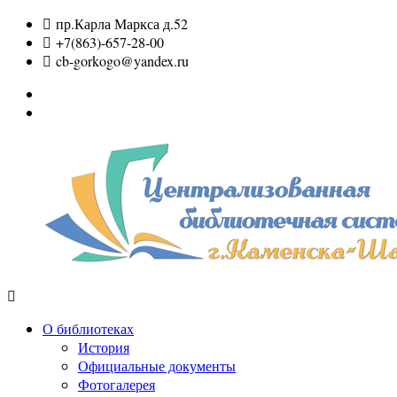
Перейти
пр.Карла Маркса д.52
к
+7(863)-657-28-00
содержимому
cb-gorkogo@yandex.ru
Вконтакте
Одноклассники
МБУК
ЦБС
О библиотеках
г.Каменск-
История
Шахтинский
Официальные документы
Фотогалерея