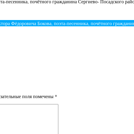
эта-песенника, почётного гражданина Сергиево- Посадского рай
ктора Фёдоровича Бокова, поэта-песенника, почётного граждани
зательные поля помечены
*