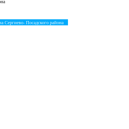
она
на Сергиево- Посадского района