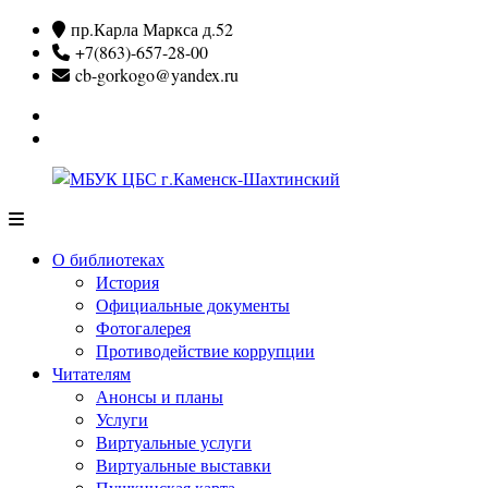
Перейти
пр.Карла Маркса д.52
к
+7(863)-657-28-00
содержимому
cb-gorkogo@yandex.ru
Вконтакте
Одноклассники
МБУК
ЦБС
О библиотеках
г.Каменск-
История
Шахтинский
Официальные документы
Фотогалерея
Противодействие коррупции
Читателям
Анонсы и планы
Услуги
Виртуальные услуги
Виртуальные выставки
Пушкинская карта