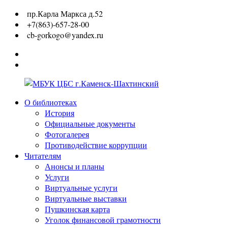
Перейти
пр.Карла Маркса д.52
к
+7(863)-657-28-00
содержимому
cb-gorkogo@yandex.ru
Вконтакте
Одноклассники
О библиотеках
МБУК
История
ЦБС
Официальные документы
г.Каменск-
Фотогалерея
Шахтинский
Противодействие коррупции
Читателям
Анонсы и планы
Услуги
Виртуальные услуги
Виртуальные выставки
Пушкинская карта
Уголок финансовой грамотности