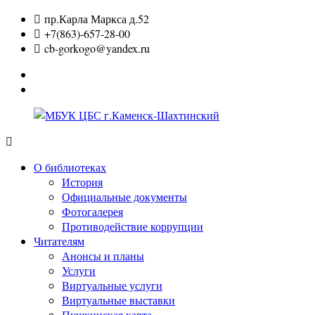
Перейти
пр.Карла Маркса д.52
к
+7(863)-657-28-00
содержимому
cb-gorkogo@yandex.ru
Вконтакте
Одноклассники
МБУК
ЦБС
О библиотеках
г.Каменск-
История
Шахтинский
Официальные документы
Фотогалерея
Противодействие коррупции
Читателям
Анонсы и планы
Услуги
Виртуальные услуги
Виртуальные выставки
Пушкинская карта