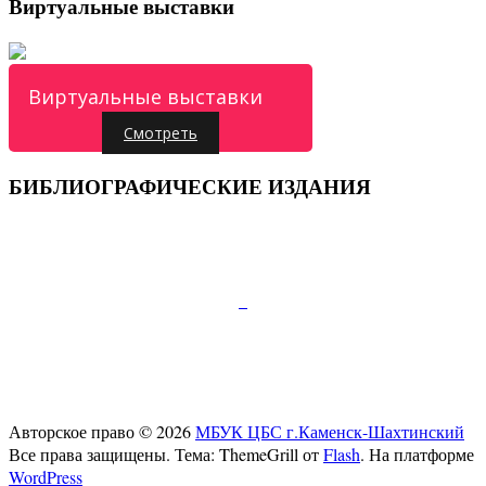
Виртуальные выставки
Виртуальные выставки
Смотреть
БИБЛИОГРАФИЧЕСКИЕ ИЗДАНИЯ
Подписывайтесь:
347810, г.Каменск-Шахтинский, пр.Карла Маркса
д.52
Телефон:+7 (86365) 7-28-00
E-mail:
cb-gorkogo@yandex.ru
Авторское право © 2026
МБУК ЦБС г.Каменск-Шахтинский
Все права защищены. Тема: ThemeGrill от
Flash
. На платформе
WordPress