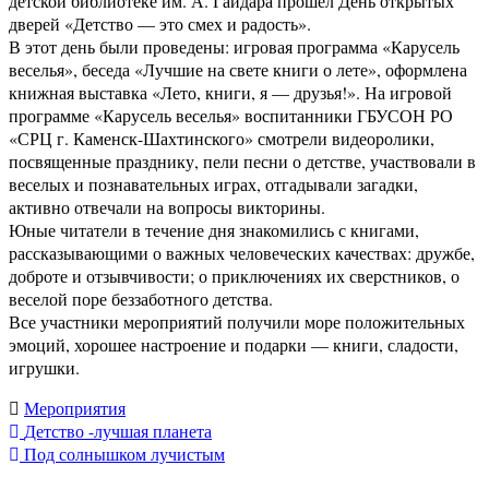
детской библиотеке им. А. Гайдара прошел День открытых
дверей «Детство — это смех и радость».
В этот день были проведены: игровая программа «Карусель
веселья», беседа «Лучшие на свете книги о лете», оформлена
книжная выставка «Лето, книги, я — друзья!». На игровой
программе «Карусель веселья» воспитанники ГБУСОН РО
«СРЦ г. Каменск-Шахтинского» смотрели видеоролики,
посвященные празднику, пели песни о детстве, участвовали в
веселых и познавательных играх, отгадывали загадки,
активно отвечали на вопросы викторины.
Юные читатели в течение дня знакомились с книгами,
рассказывающими о важных человеческих качествах: дружбе,
доброте и отзывчивости; о приключениях их сверстников, о
веселой поре беззаботного детства.
Все участники мероприятий получили море положительных
эмоций, хорошее настроение и подарки — книги, сладости,
игрушки.
Мероприятия
Навигация
Детство -лучшая планета
Под солнышком лучистым
по