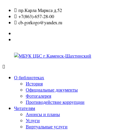
Перейти
пр.Карла Маркса д.52
к
+7(863)-657-28-00
содержимому
cb-gorkogo@yandex.ru
Вконтакте
Одноклассники
МБУК
ЦБС
О библиотеках
г.Каменск-
История
Шахтинский
Официальные документы
Фотогалерея
Противодействие коррупции
Читателям
Анонсы и планы
Услуги
Виртуальные услуги