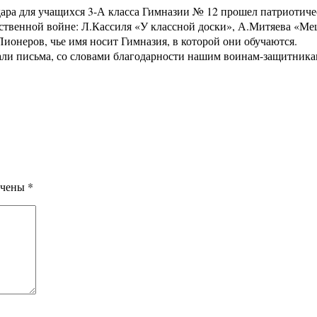
ара для учащихся 3-А класса Гимназии № 12 прошел патриотичес
ественной войне: Л.Кассиля «У классной доски», А.Митяева «Ме
онеров, чье имя носит Гимназия, в которой они обучаются.
али письма, со словами благодарности нашим воинам-защитника
ечены
*