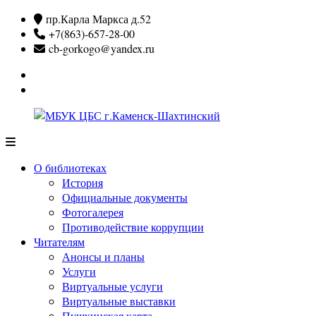
Перейти
пр.Карла Маркса д.52
к
+7(863)-657-28-00
содержимому
cb-gorkogo@yandex.ru
Вконтакте
Одноклассники
МБУК
ЦБС
О библиотеках
г.Каменск-
История
Шахтинский
Официальные документы
Фотогалерея
Противодействие коррупции
Читателям
Анонсы и планы
Услуги
Виртуальные услуги
Виртуальные выставки
Пушкинская карта