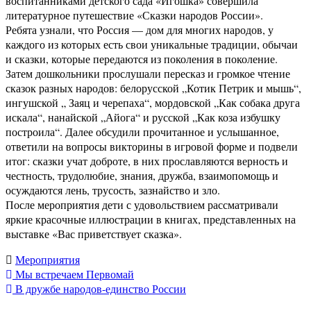
воспитанниками детского сада «Игошка» совершила
литературное путешествие «Сказки народов России».
Ребята узнали, что Россия — дом для многих народов, у
каждого из которых есть свои уникальные традиции, обычаи
и сказки, которые передаются из поколения в поколение.
Затем дошкольники прослушали пересказ и громкое чтение
сказок разных народов: белорусской „Котик Петрик и мышь“,
ингушской „ Заяц и черепаха“, мордовской „Как собака друга
искала“, нанайской „Айога“ и русской „Как коза избушку
построила“. Далее обсудили прочитанное и услышанное,
ответили на вопросы викторины в игровой форме и подвели
итог: сказки учат доброте, в них прославляются верность и
честность, трудолюбие, знания, дружба, взаимопомощь и
осуждаются лень, трусость, зазнайство и зло.
После мероприятия дети с удовольствием рассматривали
яркие красочные иллюстрации в книгах, представленных на
выставке «Вас приветствует сказка».
Мероприятия
Навигация
Мы встречаем Первомай
В дружбе народов-единство России
по