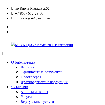
Перейти
пр.Карла Маркса д.52
к
+7(863)-657-28-00
содержимому
cb-gorkogo@yandex.ru
Вконтакте
Одноклассники
МБУК
ЦБС
О библиотеках
г.Каменск-
История
Шахтинский
Официальные документы
Фотогалерея
Противодействие коррупции
Читателям
Анонсы и планы
Услуги
Виртуальные услуги