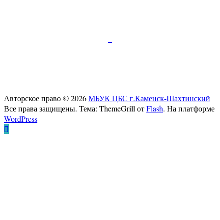
Подписывайтесь:
347810, г.Каменск-Шахтинский, пр.Карла Маркса
д.52
Телефон:+7 (86365) 7-28-00
E-mail:
cb-gorkogo@yandex.ru
Авторское право © 2026
МБУК ЦБС г.Каменск-Шахтинский
Все права защищены. Тема: ThemeGrill от
Flash
. На платформе
WordPress