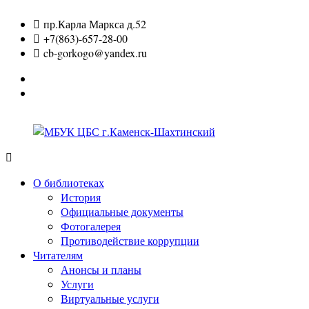
Перейти
пр.Карла Маркса д.52
к
+7(863)-657-28-00
содержимому
cb-gorkogo@yandex.ru
Вконтакте
Одноклассники
МБУК
ЦБС
О библиотеках
г.Каменск-
История
Шахтинский
Официальные документы
Фотогалерея
Противодействие коррупции
Читателям
Анонсы и планы
Услуги
Виртуальные услуги