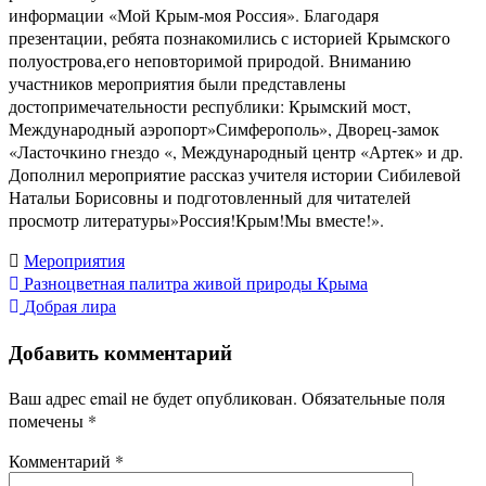
информации «Мой Крым-моя Россия». Благодаря
презентации, ребята познакомились с историей Крымского
полуострова,его неповторимой природой. Вниманию
участников мероприятия были представлены
достопримечательности республики: Крымский мост,
Международный аэропорт»Симферополь», Дворец-замок
«Ласточкино гнездо «, Международный центр «Артек» и др.
Дополнил мероприятие рассказ учителя истории Сибилевой
Натальи Борисовны и подготовленный для читателей
просмотр литературы»Россия!Крым!Мы вместе!».
Мероприятия
Навигация
Разноцветная палитра живой природы Крыма
Добрая лира
по
Добавить комментарий
записям
Ваш адрес email не будет опубликован.
Обязательные поля
помечены
*
Комментарий
*