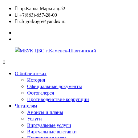
Перейти
пр.Карла Маркса д.52
к
+7(863)-657-28-00
содержимому
cb-gorkogo@yandex.ru
Вконтакте
Одноклассники
МБУК
ЦБС
О библиотеках
г.Каменск-
История
Шахтинский
Официальные документы
Фотогалерея
Противодействие коррупции
Читателям
Анонсы и планы
Услуги
Виртуальные услуги
Виртуальные выставки
Пушкинская карта