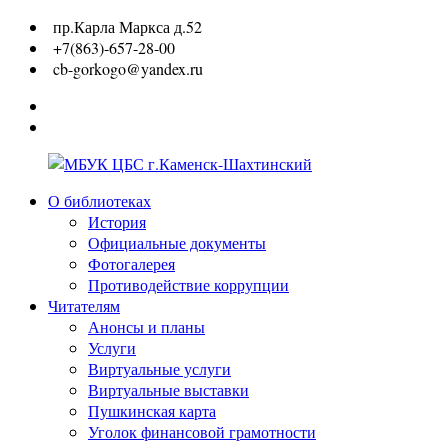
Перейти
пр.Карла Маркса д.52
к
+7(863)-657-28-00
содержимому
cb-gorkogo@yandex.ru
Вконтакте
Одноклассники
О библиотеках
МБУК
История
ЦБС
Официальные документы
г.Каменск-
Фотогалерея
Шахтинский
Противодействие коррупции
Читателям
Анонсы и планы
Услуги
Виртуальные услуги
Виртуальные выставки
Пушкинская карта
Уголок финансовой грамотности