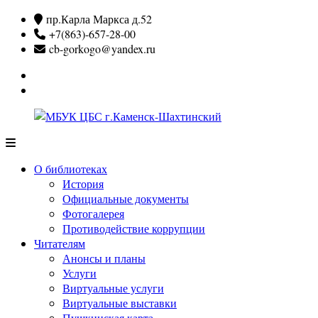
Перейти
пр.Карла Маркса д.52
к
+7(863)-657-28-00
содержимому
cb-gorkogo@yandex.ru
Вконтакте
Одноклассники
МБУК
ЦБС
О библиотеках
г.Каменск-
История
Шахтинский
Официальные документы
Фотогалерея
Противодействие коррупции
Читателям
Анонсы и планы
Услуги
Виртуальные услуги
Виртуальные выставки
Пушкинская карта