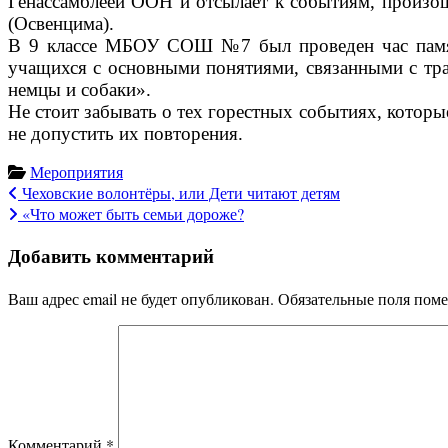
Генассамблеей ООН и отсылает к событиям, произош
(Освенцима).
В 9 классе МБОУ СОШ №7 был проведен час памяти
учащихся с основными понятиями, связанными с тр
немцы и собаки».
Не стоит забывать о тех горестных событиях, которы
не допустить их повторения.
Мероприятия
Навигация
Чеховские волонтёры, или Дети читают детям
«Что может быть семьи дороже?
по
Добавить комментарий
записям
Ваш адрес email не будет опубликован.
Обязательные поля пом
Комментарий
*