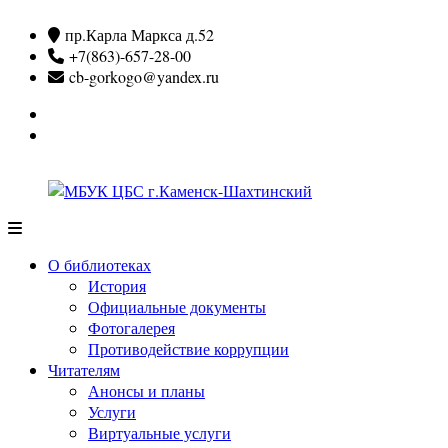
Перейти
пр.Карла Маркса д.52
к
+7(863)-657-28-00
содержимому
cb-gorkogo@yandex.ru
Вконтакте
Одноклассники
МБУК
ЦБС
О библиотеках
г.Каменск-
История
Шахтинский
Официальные документы
Фотогалерея
Противодействие коррупции
Читателям
Анонсы и планы
Услуги
Виртуальные услуги