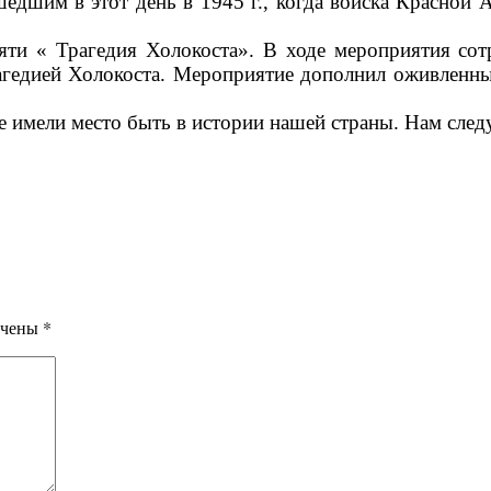
едшим в этот день в 1945 г., когда войска Красной
 « Трагедия Холокоста». В ходе мероприятия сотр
агедией Холокоста. Мероприятие дополнил оживленн
е имели место быть в истории нашей страны. Нам сле
ечены
*