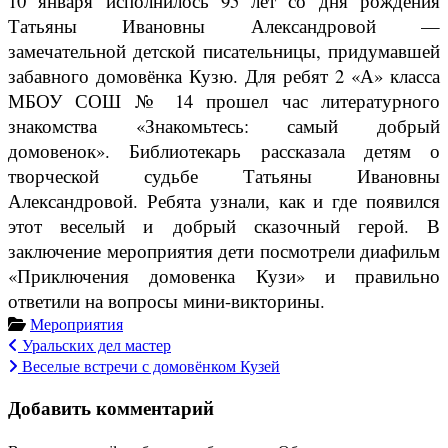
10 января исполнилось 95 лет со дня рождения
Татьяны Ивановны Александровой —
замечательной детской писательницы, придумавшей
забавного домовёнка Кузю. Для ребят 2 «А» класса
МБОУ СОШ № 14 прошел час литературного
знакомства «Знакомьтесь: самый добрый
домовенок». Библиотекарь рассказала детям о
творческой судьбе Татьяны Ивановны
Александровой. Ребята узнали, как и где появился
этот веселый и добрый сказочный герой. В
заключение мероприятия дети посмотрели диафильм
«Приключения домовенка Кузи» и правильно
ответили на вопросы мини-викторины.
Мероприятия
Навигация
Уральских дел мастер
Веселые встречи с домовёнком Кузей
по
Добавить комментарий
записям