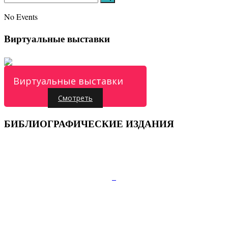
No Events
Виртуальные выставки
Виртуальные выставки
Смотреть
БИБЛИОГРАФИЧЕСКИЕ ИЗДАНИЯ
Подписывайтесь:
347810, г.Каменск-Шахтинский, пр.Карла Маркса
д.52
Телефон:+7 (86365) 7-28-00
E-mail:
cb-gorkogo@yandex.ru