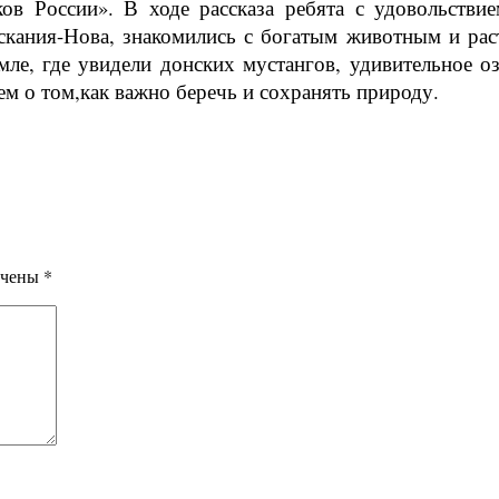
ков России». В ходе рассказа ребята с удовольств
скания-Нова, знакомились с богатым животным и ра
мле, где увидели донских мустангов, удивительное 
м о том,как важно беречь и сохранять природу.
ечены
*