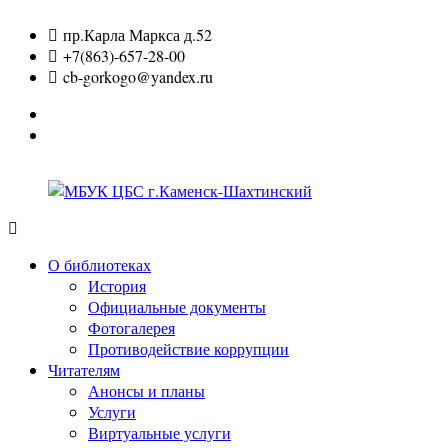
Перейти
пр.Карла Маркса д.52
к
+7(863)-657-28-00
содержимому
cb-gorkogo@yandex.ru
Вконтакте
Одноклассники
МБУК
ЦБС
О библиотеках
г.Каменск-
История
Шахтинский
Официальные документы
Фотогалерея
Противодействие коррупции
Читателям
Анонсы и планы
Услуги
Виртуальные услуги