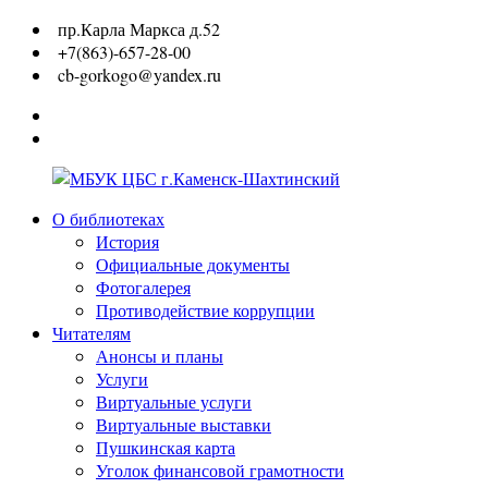
Перейти
пр.Карла Маркса д.52
к
+7(863)-657-28-00
содержимому
cb-gorkogo@yandex.ru
Вконтакте
Одноклассники
О библиотеках
МБУК
История
ЦБС
Официальные документы
г.Каменск-
Фотогалерея
Шахтинский
Противодействие коррупции
Читателям
Анонсы и планы
Услуги
Виртуальные услуги
Виртуальные выставки
Пушкинская карта
Уголок финансовой грамотности