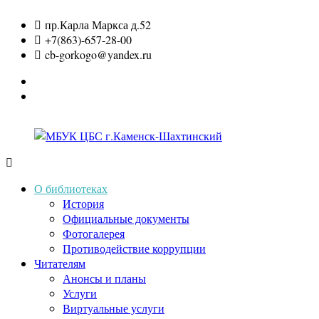
Перейти
пр.Карла Маркса д.52
к
+7(863)-657-28-00
содержимому
cb-gorkogo@yandex.ru
Вконтакте
Одноклассники
МБУК
О библиотеках
История
ЦБС
Официальные документы
Фотогалерея
г.Каменск-
Противодействие коррупции
Читателям
Шахтинский
Анонсы и планы
Услуги
Виртуальные услуги