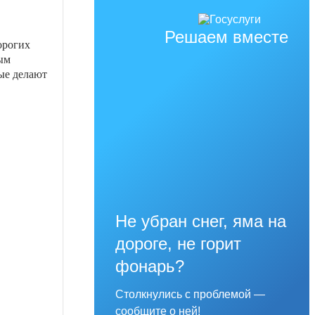
Решаем вместе
орогих
ым
ые делают
.
Не убран снег, яма на
дороге, не горит
фонарь?
Столкнулись с проблемой —
сообщите о ней!