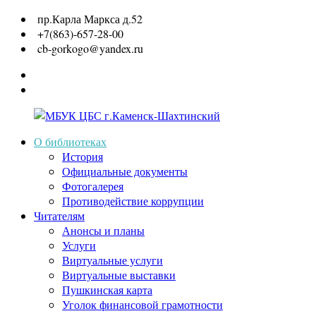
Перейти
пр.Карла Маркса д.52
к
+7(863)-657-28-00
содержимому
cb-gorkogo@yandex.ru
Вконтакте
Одноклассники
О библиотеках
История
МБУК
Официальные документы
Фотогалерея
ЦБС
Противодействие коррупции
Читателям
г.Каменск-
Анонсы и планы
Услуги
Шахтинский
Виртуальные услуги
Виртуальные выставки
Пушкинская карта
Уголок финансовой грамотности