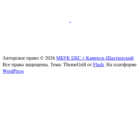
Подписывайтесь:
347810, г.Каменск-Шахтинский, пр.Карла Маркса
д.52
Телефон:+7 (86365) 7-28-00
E-mail:
cb-gorkogo@yandex.ru
Авторское право © 2026
МБУК ЦБС г.Каменск-Шахтинский
Все права защищены. Тема: ThemeGrill от
Flash
. На платформе
WordPress