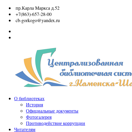
Перейти
пр.Карла Маркса д.52
к
+7(863)-657-28-00
содержимому
cb-gorkogo@yandex.ru
Вконтакте
Одноклассники
О библиотеках
МБУК
История
ЦБС
Официальные документы
г.Каменск-
Фотогалерея
Шахтинский
Противодействие коррупции
Читателям