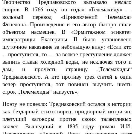
Творчество Тредиаковского вызывало немало
споров. В 1766 году он издал «Телемахиду» —
вольный перевод «Приключений Телемаха»
Фенелона. Произведение и его автор быстро стали
объектом насмешек. В «Эрмитажном этикете»
императрицы Екатерины II было установлено
шуточное наказание за небольшую вину: «Если кто
…проступится, то … за всякое преступление должен
выпить стакан холодной воды, не исключая того и
дам, и прочесть страницу „Телемахиды“
Тредиаковского. А кто противу трех статей в один
вечер проступится, тот повинен выучить шесть
строк „Телемахиды“ наизусть».
Поэту не повезло: Тредиаковский остался в истории
как бездарный стихотворец, придворный интриган,
плетущий заговоры против своих талантливых
коллег. Вышедший в 1835 году роман И.И.
Лажечникова «Ледяной Дом» поддерживал этот