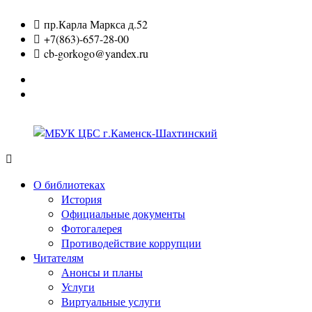
Перейти
пр.Карла Маркса д.52
к
+7(863)-657-28-00
содержимому
cb-gorkogo@yandex.ru
Вконтакте
Одноклассники
МБУК
ЦБС
О библиотеках
г.Каменск-
История
Шахтинский
Официальные документы
Фотогалерея
Противодействие коррупции
Читателям
Анонсы и планы
Услуги
Виртуальные услуги