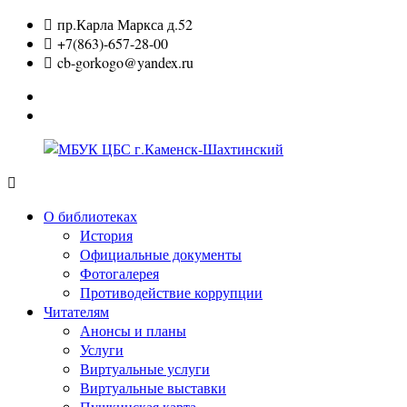
Перейти
пр.Карла Маркса д.52
к
+7(863)-657-28-00
содержимому
cb-gorkogo@yandex.ru
Вконтакте
Одноклассники
МБУК
ЦБС
О библиотеках
г.Каменск-
История
Шахтинский
Официальные документы
Фотогалерея
Противодействие коррупции
Читателям
Анонсы и планы
Услуги
Виртуальные услуги
Виртуальные выставки
Пушкинская карта