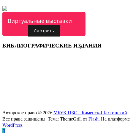
Виртуальные выставки
Смотреть
БИБЛИОГРАФИЧЕСКИЕ ИЗДАНИЯ
Подписывайтесь:
347810, г.Каменск-Шахтинский, пр.Карла Маркса
д.52
Телефон:+7 (86365) 7-28-00
E-mail:
cb-gorkogo@yandex.ru
Авторское право © 2026
МБУК ЦБС г.Каменск-Шахтинский
Все права защищены. Тема: ThemeGrill от
Flash
. На платформе
WordPress