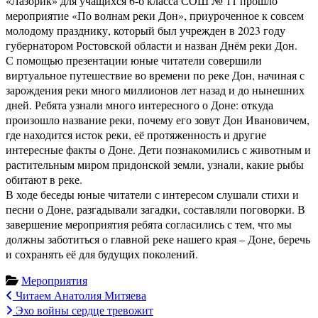
«Лазорик» для учащихся 6-б класса СОШ № 11 прошло
мероприятие «По волнам реки Дон», приуроченное к совсем
молодому празднику, который был учрежден в 2023 году
губернатором Ростовской области и назван Днём реки Дон.
С помощью презентации юные читатели совершили
виртуальное путешествие во времени по реке Дон, начиная с
зарождения реки много миллионов лет назад и до нынешних
дней. Ребята узнали много интересного о Доне: откуда
произошло название реки, почему его зовут Дон Ивановичем,
где находится исток реки, её протяженность и другие
интересные факты о Доне. Дети познакомились с животным и
растительным миром придонской земли, узнали, какие рыбы
обитают в реке.
В ходе беседы юные читатели с интересом слушали стихи и
песни о Доне, разгадывали загадки, составляли поговорки. В
завершение мероприятия ребята согласились с тем, что мы
должны заботиться о главной реке нашего края – Доне, беречь
и сохранять её для будущих поколений.
Мероприятия
Навигация
Читаем Анатолия Митяева
Эхо войны сердце тревожит